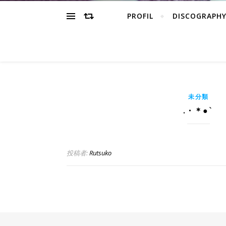
PROFIL
DISCOGRAPH
未分類
.・＊●`
投稿者:
Rutsuko