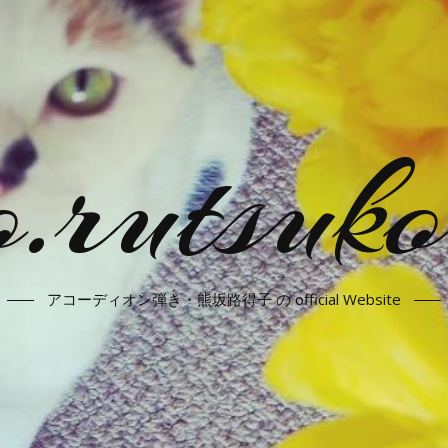
.rutsuko
アコーディオン弾き・熊坂路得子 の official Website