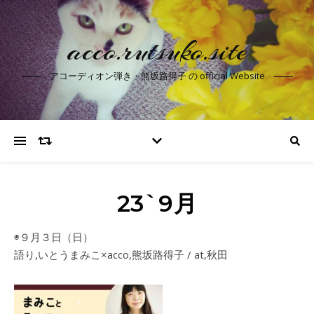
acco.rutsuko.site
アコーディオン弾き・熊坂路得子 の official Website
23`9月
◉９月３日（日）
語り,いとうまみこ×acco,熊坂路得子 / at,秋田