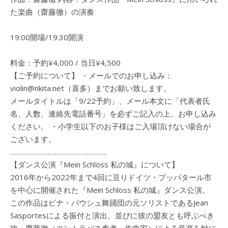
た楽曲（齋藤徹）の演奏
19:00開場/19:30開演
料金：予約¥4,000 / 当日¥4,500
【ご予約について】 ・メールでのお申し込み：
violin@nkita.net（喜多）までお願い致します。
メールタイトルは「9/22予約」、メール本文に「代表者氏
名、人数、連絡先電話番号」を必ずご記入の上、お申し込み
ください。 ・小学生以下のお子様はご入場頂けない場合が
ございます。
…………………………………………….
【ダンス公演『Mein Schloss 私の城』について】
2016年から2022年まで4回に亘りドイツ・プッパタール市
を中心に開催された『Mein Schloss 私の城』ダンス公演。
この作品はピナ・バウシュ舞踊団の元ソリストであるJean
Sasportesによる振付と演出、並びに彼の盟友とも呼ぶべき