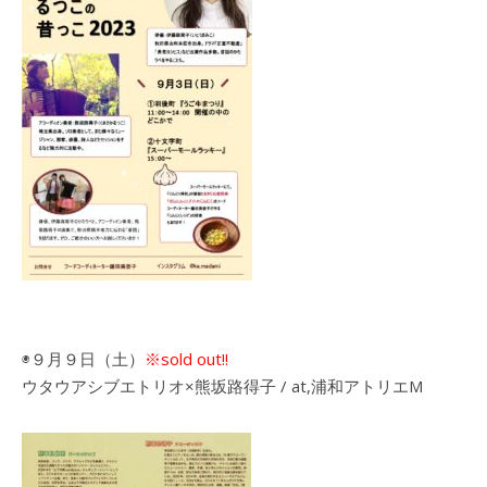
◉９月９日（土）
※sold out!!
ウタウアシブエトリオ×熊坂路得子 / at,浦和アトリエM