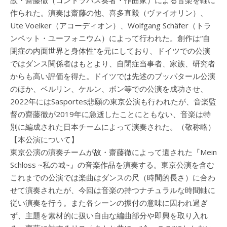
故・齋藤徹（コントラバス奏者・作曲家）による音楽を軸に
作られた。演奏は齋藤の他、喜多直毅（ヴァイオリン）、
Ute Voelker（アコーディオン）、Wolfgang Schäfer（トラ
ンペット・ユーフォニウム）によって行われた。創作は“自
閉症の内面世界と身体性”を元にしており、ドイツでの公演
ではダンス関係者はもとより、自閉症当事者、家族、研究者
からも高い評価を得た。ドイツでは先述のブッパタール公演
のほか、ベルリン、ケルン、ボン等での公演を成功させ、
2022年にはSasportes悲願の東京公演も行われたが、音楽監
督の齋藤徹が2019年に急逝したことにともない、音楽は特
別に編成された日本チームによって演奏された。（敬称略）
【本公演について】
東京公演の演奏チームが故・齋藤徹によって遺された『Mein
Schloss ~私の城~』の音楽作品を演奏する。東京公演を含む
これまでの公演では楽曲はダンスの尺（時間的長さ）に合わ
せて演奏されたが、今回は音楽の持つナチュラルな時間軸に
従い演奏を行う。また各シーンの振付の意味に囚われ過ぎ
ず、主題を素材的に扱い自由な編曲部分や即興を取り入れ