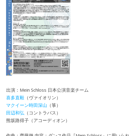
出演：Mein Schloss 日本公演音楽チーム
喜多直毅
（ヴァイオリン）
マクイーン時田深山
（箏）
田辺和弘
（コントラバス）
熊坂路得子（アコーディオン）
作曲：齋藤徹 内容：ダンス作品『Mein Schloss』に用いられ