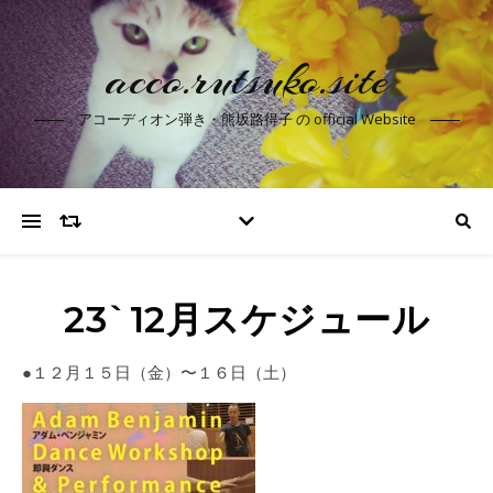
acco.rutsuko.site
アコーディオン弾き・熊坂路得子 の official Website
23`12月スケジュール
●１２月１５日（金）〜１６日（土）