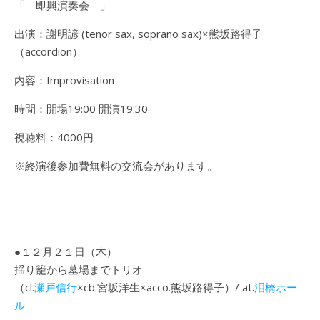
「 即興演奏会 」
出演：謝明諺 (tenor sax, soprano sax)×熊坂路得子
（accordion）
内容：Improvisation
時間：開場19:00 開演19:30
視聴料：4000円
※終演後参加費無料の交流会があります。
●１２月２１日（木）
揺り籠から墓場までトリオ
（cl.
瀬戸信行
×cb.宮坂洋生×acco.熊坂路得子）/ at.
泪橋ホー
ル