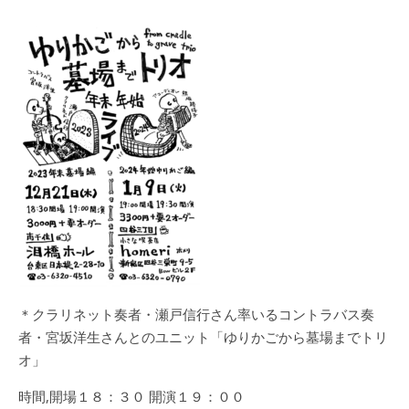
＊クラリネット奏者・瀬戸信行さん率いるコントラバス奏
者・宮坂洋生さんとのユニット「ゆりかごから墓場までトリ
オ」
時間,開場１８：３０ 開演１９：００