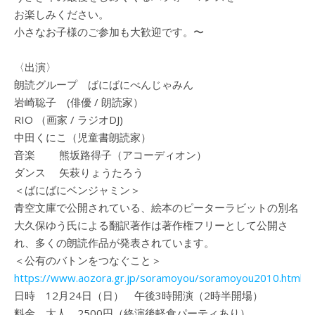
お楽しみください。
小さなお子様のご参加も大歓迎です。〜
〈出演〉
朗読グループ ばにばにべんじゃみん
岩崎聡子 (俳優 / 朗読家）
RIO （画家 / ラジオDJ)
中田くにこ（児童書朗読家）
音楽 熊坂路得子（アコーディオン）
ダンス 矢萩りょうたろう
＜ばにばにベンジャミン＞
青空文庫で公開されている、絵本のピーターラビットの別名
大久保ゆう氏による翻訳著作は著作権フリーとして公開さ
れ、多くの朗読作品が発表されています。
＜公有のバトンをつなぐこと＞
https://www.aozora.gr.jp/soramoyou/soramoyou2010.html#
日時 12月24日（日） 午後3時開演（2時半開場）
料金 大人 2500円（終演後軽食パーティあり）