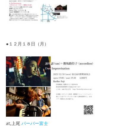
●１２月１８日（月）
at,上尾
バーバー富士