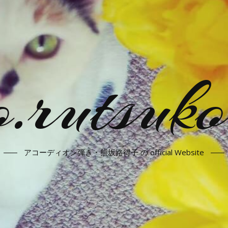
.rutsuko
アコーディオン弾き・熊坂路得子 の official Website