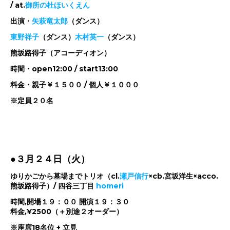
/ at.
御所の杜ほいくえん
出演・
矢萩竜太郎
（ダンス）
東野祥子
（ダンス）
木村英一
（ダンス）
熊坂路得子（アコーディオン）
時間・open12:00 / start13:00
料金・親子￥１５００ / 個人￥１０００
※定員２０名
●３月２４日（火）
ゆりかごから墓場までトリオ（cl.
瀬戸信行
×cb.宮坂洋生×acco.
熊坂路得子）/ 四谷三丁目
homeri
時間,開場１９：００ 開演１９：３０
料金,¥2500（＋別途２オーダー）
※座席18名位 + 立見