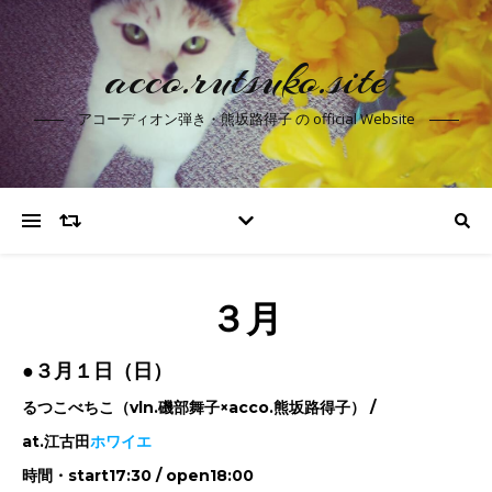
acco.rutsuko.site
アコーディオン弾き・熊坂路得子 の official Website
３月
●３月１日（日）
るつこべちこ（vln.磯部舞子×acco.熊坂路得子） /
at.江古田
ホワイエ
時間・start17:30 / open18:00