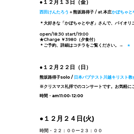
●１２月１３日（金）
西田けんたろう
＋熊坂路得子 / at.本庄
かぼちゃと
＊大好きな「かぼちゃとやぎ」さんで、バイオリ
open/18:30 start/19:00
★Charge ￥3980（夕食付）
＊ご予約、詳細はコチラをご覧ください。→
⭐︎
●１２月２２日（日）
熊坂路得子solo /
日本バプテスト川越キリスト教
※クリスマス礼拝でのコンサートです。お気軽に
時間・am11:00-12:00
●１２月２４日(火)
時間・２２：００ー２３：００