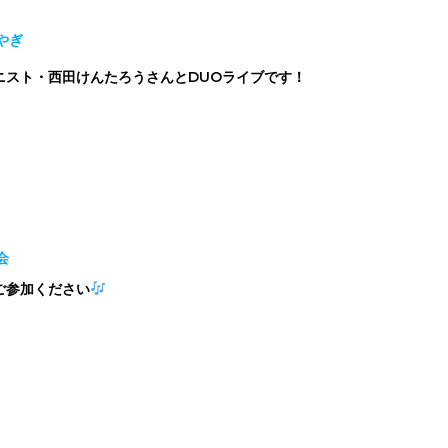
やぎ
ニスト・西田けんたろうさんとDUOライブです！
会
ご参加ください