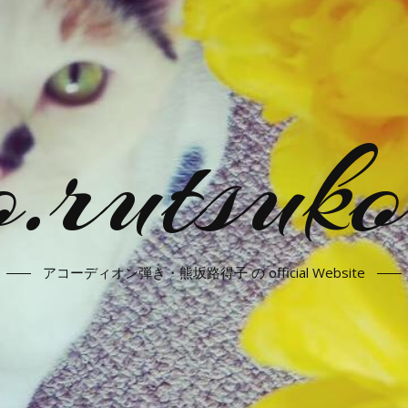
.rutsuko
アコーディオン弾き・熊坂路得子 の official Website