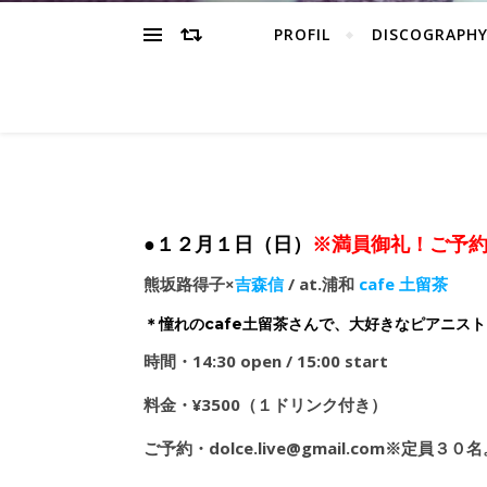
PROFIL
DISCOGRAPH
●１２月１日（日）
※満員御礼！ご予
熊坂路得子×
吉森信
/ at.浦和
cafe 土留茶
＊憧れのcafe土留茶さんで、
大好きなピアニスト
時間・14:30 open / 15:00 start
料金・¥3500（１ドリンク付き）
ご予約・dolce.live@gmail.com※定