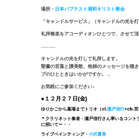
場所・
日本バプテスト浦和キリスト教会
「キャンドルサービス」（キャンドルの光を灯
礼拝奏楽をアコーディオンひとつで、させて頂
……….
キャンドルの光を灯して礼拝します。
聖書の言葉と讃美歌、牧師のメッセージを聴き
ブのひとときはいかがですか。 ..
お気軽にご参加ください♪
●１２月２７日(金)
ゆりかごから墓場までトリオ（cl.
瀬戸信行
×cb.
＊クラリネット奏者・瀬戸信行さん率いるコント
に招いてー・・
ライブペインティング・
小沢夏美