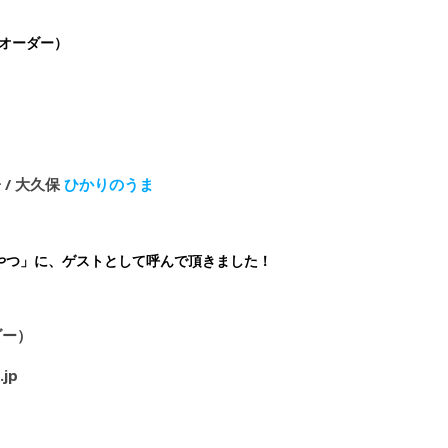
クオーダー）
 / 大久保
ひかりのうま
やつ」に、ゲストとして呼んで頂きました！
ダー）
jp