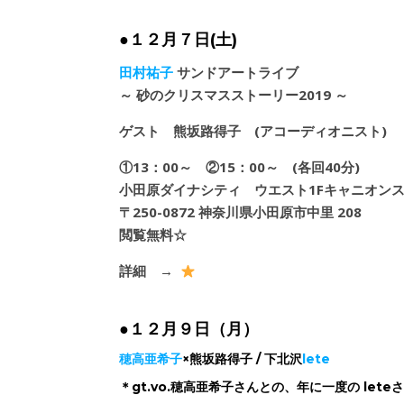
●１２月７日(土)
田村祐子
サンドアートライブ
～ 砂のクリスマスストーリー2019 ～
ゲスト 熊坂路得子 (アコーディオニスト)
①13：00～ ②15：00～ (各回40分)
小田原ダイナシティ ウエスト1Fキャニオン
〒250-0872 神奈川県小田原市中里 208
閲覧無料☆
詳細 →
●１２月９日（月）
穂高亜希子
×熊坂路得子 / 下北沢
lete
＊gt.vo.穂高亜希子さんとの、年に一度の let