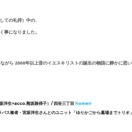
しての礼拝）中の、
く事になりました。
ながら 2000年以上昔のイエスキリストの誕生の物語に静かに思
宮坂洋生×acco.熊坂路得子）/ 四谷三丁目
homeri
ラバス奏者・宮坂洋生さんとのユニット「ゆりかごから墓場までトリオ