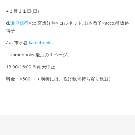
●３月３１日(日)
cl.
瀬戸信行
×cb.宮坂洋生×コルネット.山本恭子×acco.熊坂路
得子
/ at.市ヶ谷
kamebooks
「kamebooks 最后の１ページ」
13:00-16:00 ※雨天中止
料金・¥500 （＋演奏には、投げ銭※持ち寄り歓迎）