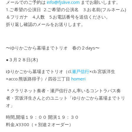
メールでのご予約は
info@fjslive.com
までお願いします。
1.ご希望の公演日 2.ご希望の公演名 3.お名前(フルネーム)
＆フリガナ 4.人数 5.お電話番号を送信ください。
折り返し確認のメールをお送りします。
〜ゆりかごから墓場までトリオ 春の２days〜
●３月２８日(木)
ゆりかごから墓場までトリオ（cl.
瀬戸信行
×cb.宮坂洋生
×acco.熊坂路得子）/ 四谷三丁目
homeri
＊クラリネット奏者・瀬戸信行さん率いるコントラバス奏
者・宮坂洋生さんとのユニット「ゆりかごから墓場までトリ
オ」
時間,開場１９：００ 開演１９：３０
料金,¥3300（＋別途２オーダー）