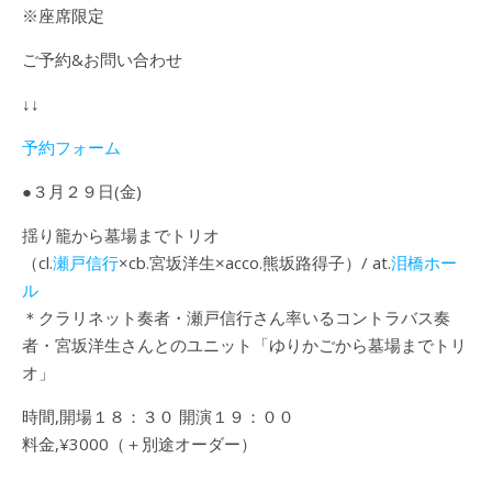
※座席限定
ご予約&お問い合わせ
↓↓
予約フォーム
●３月２９日(金)
揺り籠から墓場までトリオ
（cl.
瀬戸信行
×cb.宮坂洋生×acco.熊坂路得子）/ at.
泪橋ホー
ル
＊クラリネット奏者・瀬戸信行さん率いるコントラバス奏
者・宮坂洋生さんとのユニット「ゆりかごから墓場までトリ
オ」
時間,開場１８：３０ 開演１９：００
料金,¥3000（＋別途オーダー）