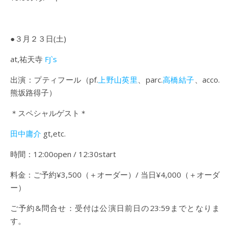
●３月２３日(土)
at,祐天寺
FJ`s
出演：プティフール（pf.
上野山英里
、parc.
高橋結子
、acco.
熊坂路得子）
＊スペシャルゲスト＊
田中庸介
gt,etc.
時間：12:00open / 12:30start
料金：ご予約¥3,500（＋オーダー）/ 当日¥4,000（＋オーダ
ー）
ご予約&問合せ：受付は公演日前日の23:59までとなりま
す。