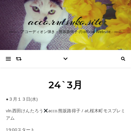
acco.rutsuko.site
アコーディオン弾き・熊坂路得子 の official Website
24`3月
●３月１３日(水)
vln.西田けんたろう
acco.熊坂路得子 / at,桜木町モスプレミ
アム
19:00スタート