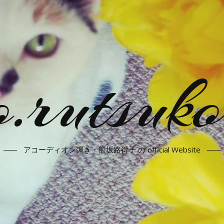
.rutsuko
アコーディオン弾き・熊坂路得子 の official Website