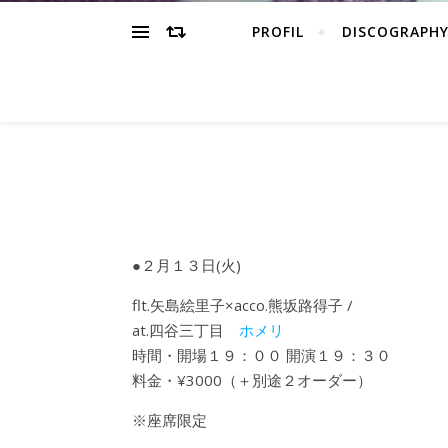
PROFIL
DISCOGRAPH
●２月１３日(火)
flt.矢島絵里子×acco.熊坂路得子 /
at.四谷三丁目
ホメリ
時間・開場１９：００ 開演１９：３０
料金・¥3000（＋別途２オーダー）
※座席限定