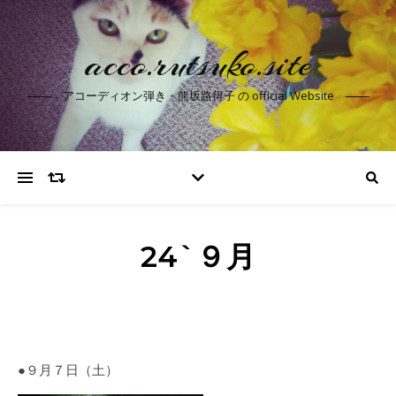
acco.rutsuko.site
アコーディオン弾き・熊坂路得子 の official Website
24`９月
●９月７日（土）