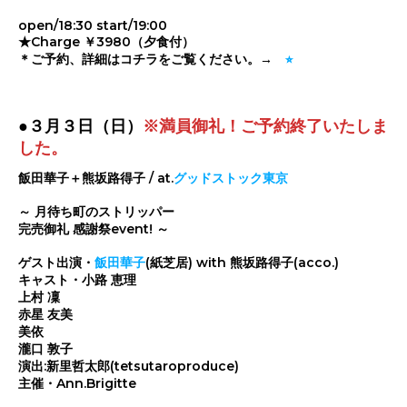
open/18:30 start/19:00
★Charge ￥3980（夕食付）
＊ご予約、詳細はコチラをご覧ください。→
⭐︎
●３月３日（日）
※満員御礼！ご予約終了いたしま
した。
飯田華子＋熊坂路得子 / at.
グッドストック東京
～ 月待ち町のストリッパー
完売御礼 感謝祭event! ～
ゲスト出演・
飯田華子
(紙芝居) with 熊坂路得子(acco.)
キャスト・小路 恵理
上村 凜
赤星 友美
美依
瀧口 敦子
演出:新里哲太郎(tetsutaroproduce)
主催・Ann.Brigitte