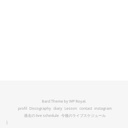
Bard Theme by
WP Royal
.
profil
Discography
diary
Lesson
contact
instagram
過去の live schedule
今後のライブスケジュール