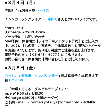
●３月４日（月）
寺田町 / in.阿佐ヶ谷
ハーネス
＊シンガーソングライター・
寺田町
さんとのDUOライブです。
start/19:30
★Charge ￥2700+Drink
メール予約・お問い合わせ
Mail予約：件名欄に【ライブ日時／チケット予約】とご記入の
上、本文に【お名前、ご連絡先、ご希望枚数】を明記の上メール
をお願いいたします。折り返し確認のご連絡を差し上げます。
電話予約の方：【 03-6454-6277 】にて承ります。
お問い合わせ：件名欄に【問い合わせ】とご記入下さい。
●３月８日（金）
みっち。
＋
田島隆・タンバリン博士
＋熊坂路得子 / at.四谷３丁
目
HOMERI
～「幸運くるくる！グルグルライブ！」〜
open/19:00 start/19:30
★Charge ¥2500(＋別途オーダー)
ご予約・mail → homeri.yotsuya@gmail.com（HOMERI