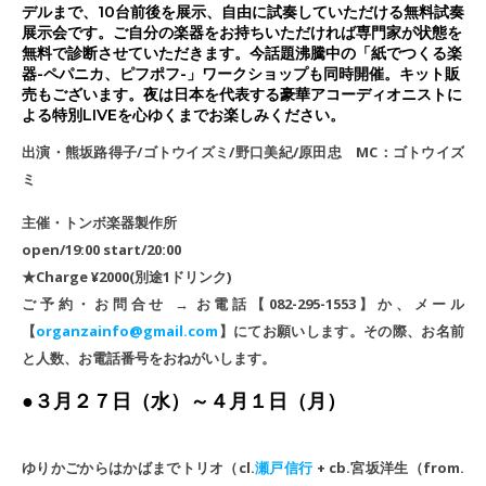
デルまで、10台前後を展示、自由に試奏していただける無料試奏
展示会です。ご自分の楽器をお持ちいただければ専門家が状態を
無料で診断させていただきます。今話題沸騰中の「紙でつくる楽
器-ペパニカ、ピフポフ-」ワークショップも同時開催。キット販
売もございます。夜は日本を代表する豪華アコーディオニストに
よる特別LIVEを心ゆくまでお楽しみください。
出演・熊坂路得子/ゴトウイズミ/野口美紀/原田忠 MC：ゴトウイズ
ミ
主催・トンボ楽器製作所
open/19:00 start/20:00
★Charge ¥2000(別途1ドリンク)
ご予約・お問合せ → お電話【082-295-1553】か、メール
【
organzainfo@gmail.com
】にてお願いします。その際、お名前
と人数、お電話番号をおねがいします。
●３月２７日（水）～４月１日（月）
ゆりかごからはかばまでトリオ（cl.
瀬戸信行
+ cb.宮坂洋生（from.