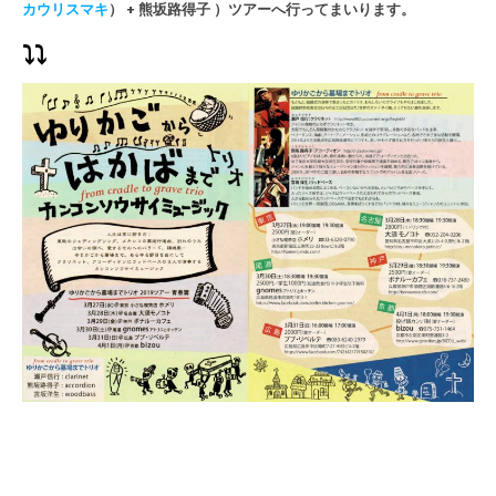
カウリスマキ
） + 熊坂路得子 ）
ツアーへ行ってまいります。
⤵︎⤵︎