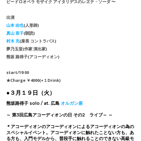
ビードロオペラ モザイク アイタリデスのレヱテ・ソーダ 〜
出演
山本 由也
(人形師)
真山 亜子
(朗読)
村木 充
(座長 コントラバス)
夢乃玉堂(作家 演出家)
熊坂 路得子(アコーディオン)
start/19:00
★Charge ￥4000(+１Drink)
●３月１９日（火）
熊坂路得子 solo / at. 広島
オルガン座
～ 第3回広島アコーディオンの日 その2 ライブ～ ～
＊アコーディオンのアコーディオンによるアコーディオンの為の
スペシャルイベント。アコーディオンに触れたことない方も、あ
る方も、入門モデルから、普段手に触れることのできない高級モ