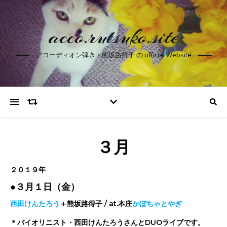
acco.rutsuko.site
アコーディオン弾き・熊坂路得子 の official Website
３月
２０１９年
●３月１日（金）
西田けんたろう
＋熊坂路得子 / at.本庄
かぼちゃとやぎ
＊バイオリニスト・西田けんたろうさんとDUOライブです。