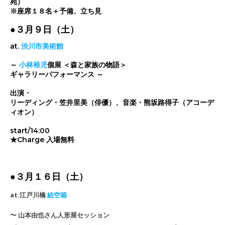
宛）
※座席１８名＋予備、立ち見
●３月９日（土）
at.
渋川市美術館
～
小林裕児
個展 ＜森と家族の物語＞
ギャラリーパフォーマンス ～
出演・
リーディング・笠井里美（俳優）、音楽・熊坂路得子（アコーデ
ィオン）
start/14:00
★Charge 入場無料
●３月１６日（土）
at.江戸川橋
絵空箱
〜 山本由也さん人形展セッション